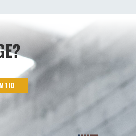
GE?
EMTID