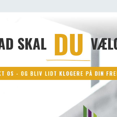
 DU 
AD SKAL
VÆL
T OS - OG BLIV LIDT KLOGERE PÅ DIN FR