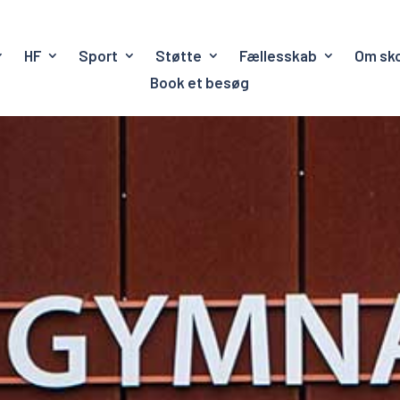
HF
Sport
Støtte
Fællesskab
Om sk
Book et besøg