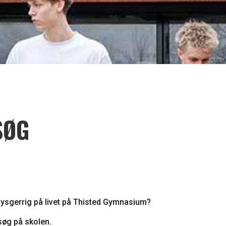
SØG
e nysgerrig på livet på Thisted Gymnasium?
esøg på skolen.