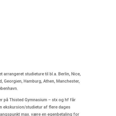
arrangeret studieture til bl.a. Berlin, Nice,
and, Georgien, Hamburg, Athen, Manchester,
øbenhavn.
ever på Thisted Gymnasium – stx og hf får
én ekskursion/studietur af flere dages
angspunkt max. være en egenbetaling for