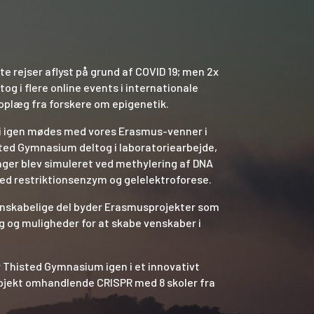
te rejser aflyst på grund af COVID 19; men 2x
g i flere online events i internationale
oplæg fra forskere om epigenetik.
 vi igen mødes med vores Erasmus-venner i
sted Gymnasium deltog i laboratoriearbejde,
nger blev simuleret ved methylering af DNA
ed restriktionsenzym og gelelektroforese.
enskabelige del byder Erasmusprojekter som
g og muligheder for at skabe venskaber i
 Thisted Gymnasium igen i et innovativt
ojekt omhandlende CRISPR med 8 skoler fra