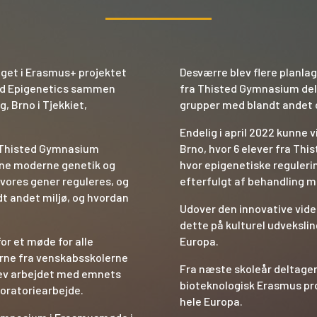
get i Erasmus+ projektet
Desværre blev flere planlag
nd Epigenetics sammen
fra Thisted Gymnasium delto
g, Brno i Tjekkiet,
grupper med blandt andet 
Endelig i april 2022 kunne
ra Thisted Gymnasium
Brno, hvor 6 elever fra Thi
rne moderne genetik og
hvor epigenetiske reguleri
 vores gener reguleres, og
efterfulgt af behandling m
dt andet miljø, og hvordan
Udover den innovative vid
dette på kulturel udvekslin
or et møde for alle
Europa.
erne fra venskabsskolerne
Fra næste skoleår deltager
blev arbejdet med emnets
bioteknologisk Erasmus pr
boratoriearbejde.
hele Europa.