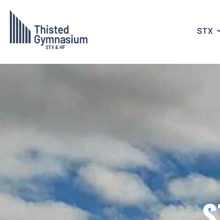
STX
S