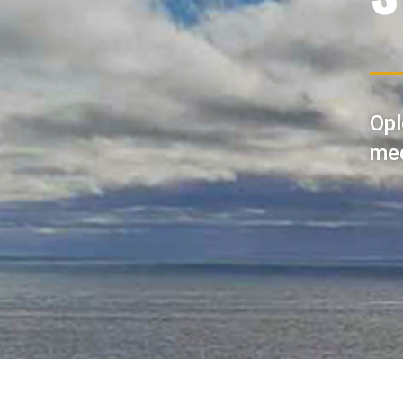
Op
med