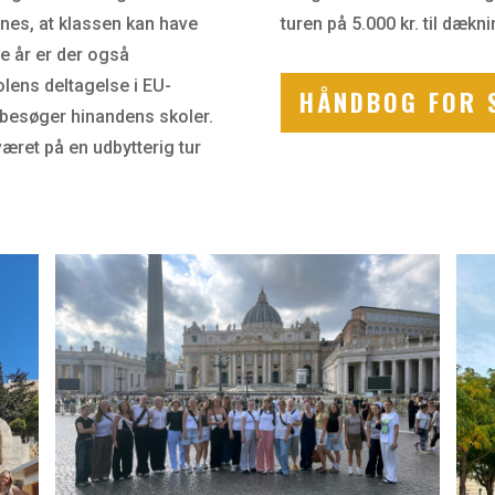
ønnes, at klassen kan have
turen på 5.000 kr. til dækni
re år er der også
olens deltagelse i EU-
HÅNDBOG FOR 
e besøger hinandens skoler.
æret på en udbytterig tur