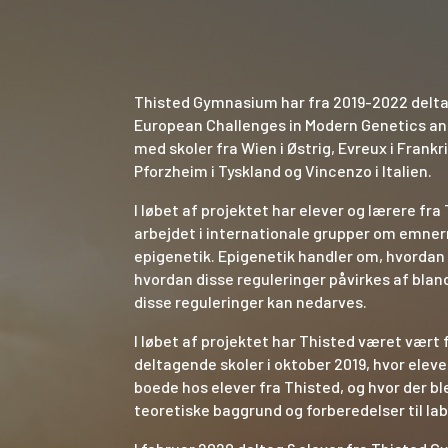
Thisted Gymnasium har fra 2019-2022 delta
European Challenges in Modern Genetics a
med skoler fra Wien i Østrig, Evreux i Frankri
Pforzheim i Tyskland og Vincenzo i Italien.
I løbet af projektet har elever og lærere f
arbejdet i internationale grupper om emne
epigenetik. Epigenetik handler om, hvordan
hvordan disse reguleringer påvirkes af blan
disse reguleringer kan nedarves.
I løbet af projektet har Thisted været vært f
deltagende skoler i oktober 2019, hvor elev
boede hos elever fra Thisted, og hvor der 
teoretiske baggrund og forberedelser til la