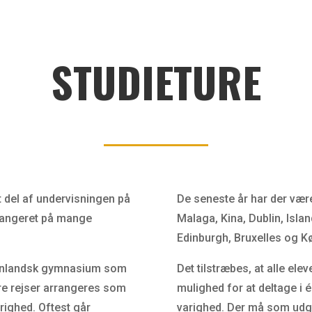
STUDIETURE
t del af undervisningen på
De seneste år har der været 
rrangeret på mange
Malaga, Kina, Dublin, Isl
Edinburgh, Bruxelles og K
denlandsk gymnasium som
Det tilstræbes, at alle el
re rejser arrangeres som
mulighed for at deltage i 
righed. Oftest går
varighed. Der må som udg