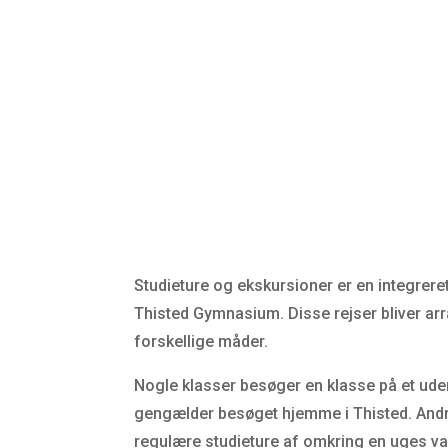
Studieture og ekskursioner er en integrere
Thisted Gymnasium. Disse rejser bliver a
forskellige måder.
Nogle klasser besøger en klasse på et u
gengælder besøget hjemme i Thisted. And
regulære studieture af omkring en uges va