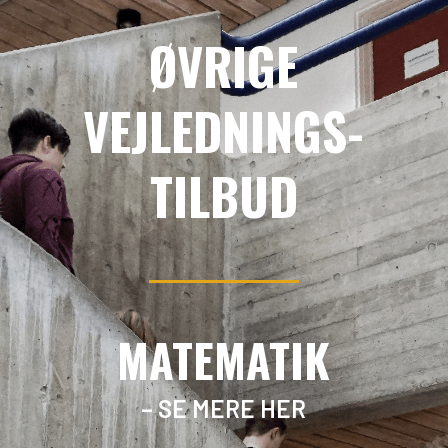
ØVRIGE
VEJLEDNINGS-
TILBUD
MATEMATIK
– SE MERE HER