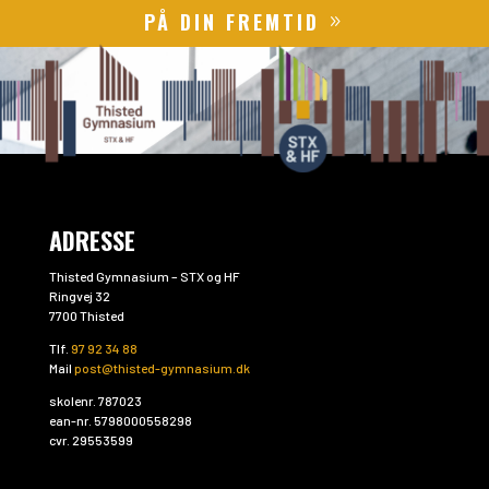
PÅ DIN FREMTID
ADRESSE
Thisted Gymnasium – STX og HF
Ringvej 32
7700 Thisted
Tlf.
97 92 34 88
Mail
post@thisted-gymnasium.dk
skolenr. 787023
ean-nr. 5798000558298
cvr. 29553599