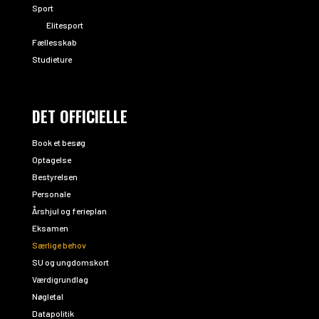
Sport
Elitesport
Fællesskab
Studieture
DET OFFICIELLE
Book et besøg
Optagelse
Bestyrelsen
Personale
Årshjul og ferieplan
Eksamen
Særlige behov
SU og ungdomskort
Værdigrundlag
Nøgletal
Datapolitik