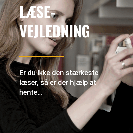
LÆSE-
VEJLEDNING
Er du ikke den stærkeste
læser, så er der hjælp at
hente…