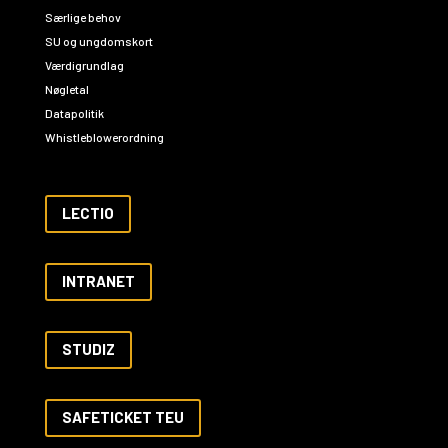
Særlige behov
SU og ungdomskort
Værdigrundlag
Nøgletal
Datapolitik
Whistleblowerordning
LECTIO
INTRANET
STUDIZ
SAFETICKET TEU