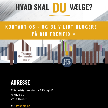
 DU 
HVAD SKAL
VÆLGE?
KONTAKT OS - OG BLIV LIDT KLOGERE
PÅ DIN FREMTID
ADRESSE
Thisted Gymnasium – STX og HF
Ringvej 32
7700 Thisted
Tlf.
97 92 34 88