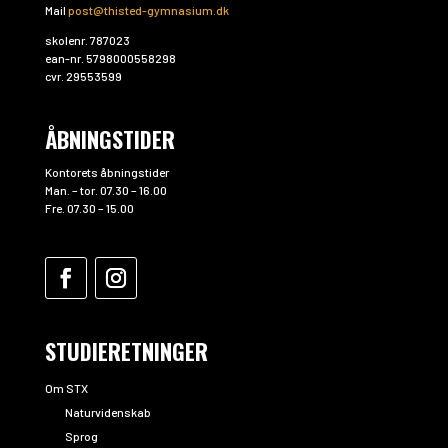
Mail
post@thisted-gymnasium.dk
skolenr. 787023
ean-nr. 5798000558298
cvr. 29553599
ÅBNINGSTIDER
Kontorets åbningstider
Man. – tor. 07.30 – 16.00
Fre. 07.30 – 15.00
STUDIERETNINGER
Om STX
Naturvidenskab
Sprog