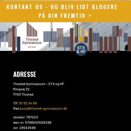
KONTAKT OS - OG BLIV LIDT KLOGERE
PÅ DIN FREMTID
ADRESSE
Thisted Gymnasium – STX og HF
Ringvej 32
7700 Thisted
Tlf.
97 92 34 88
Mail
post@thisted-gymnasium.dk
skolenr. 787023
ean-nr. 5798000558298
cvr. 29553599