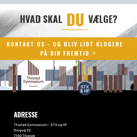
 DU 
HVAD SKAL
VÆLGE?
KONTAKT OS - OG BLIV LIDT KLOGERE
PÅ DIN FREMTID
ADRESSE
Thisted Gymnasium – STX og HF
Ringvej 32
7700 Thisted