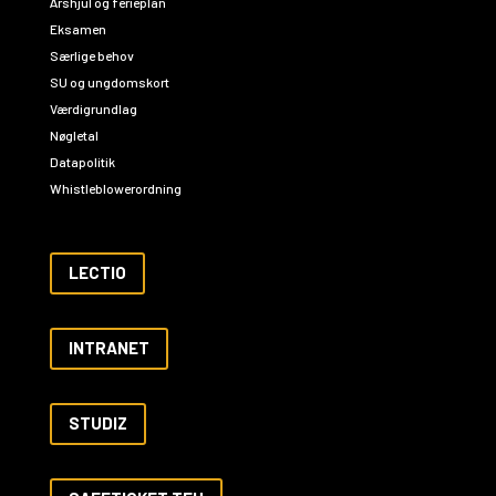
Årshjul og ferieplan
Eksamen
Særlige behov
SU og ungdomskort
Værdigrundlag
Nøgletal
Datapolitik
Whistleblowerordning
LECTIO
INTRANET
STUDIZ