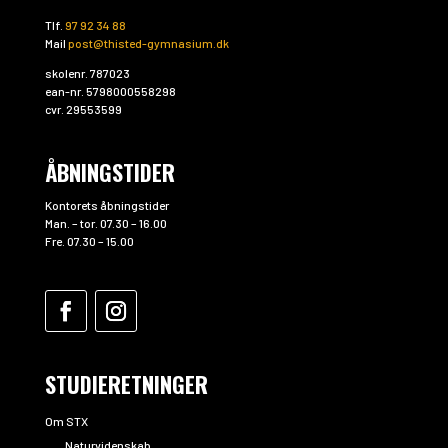
Tlf.
97 92 34 88
Mail
post@thisted-gymnasium.dk
skolenr. 787023
ean-nr. 5798000558298
cvr. 29553599
ÅBNINGSTIDER
Kontorets åbningstider
Man. – tor. 07.30 – 16.00
Fre. 07.30 – 15.00
STUDIERETNINGER
Om STX
Naturvidenskab