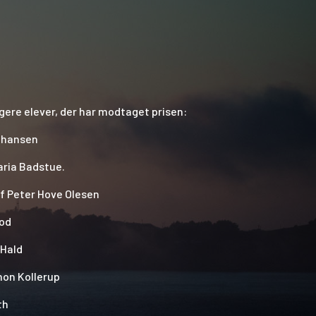
ligere elever, der har modtaget prisen:
Johansen
aria Badstue.
af Peter Hove Olesen
fod
 Hald
mon Kollerup
th