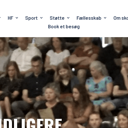
HF
Sport
Støtte
Fællesskab
Om sk
Book et besøg
IDLIGERE