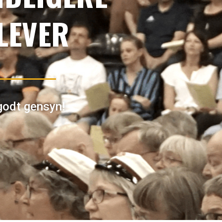
LEVER
godt gensyn!