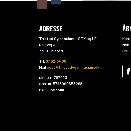
ADRESSE
ÅB
Thisted Gymnasium – STX og HF
Kont
Ringvej 32
Man. 
7700 Thisted
Fre. 
Tlf.
97 92 34 88
Mail
post@thisted-gymnasium.dk
skolenr. 787023
ean-nr. 5798000558298
cvr. 29553599