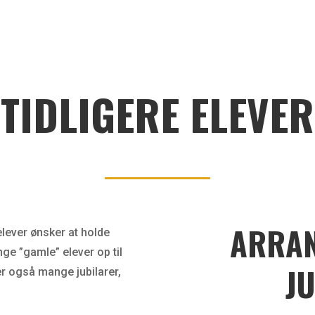
TIDLIGERE ELEVER
ARRAN
elever ønsker at holde
ge ”gamle” elever op til
J
der også mange jubilarer,