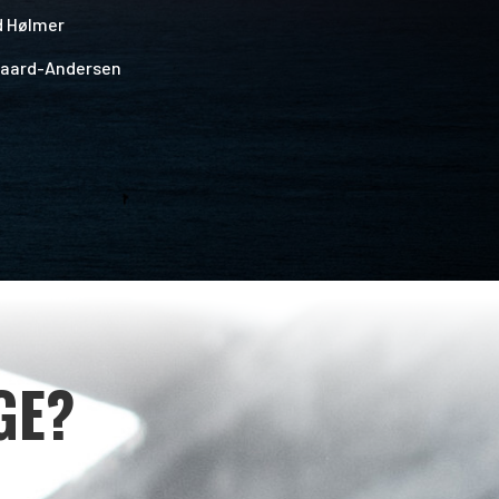
d Hølmer
gaard-Andersen
GE?