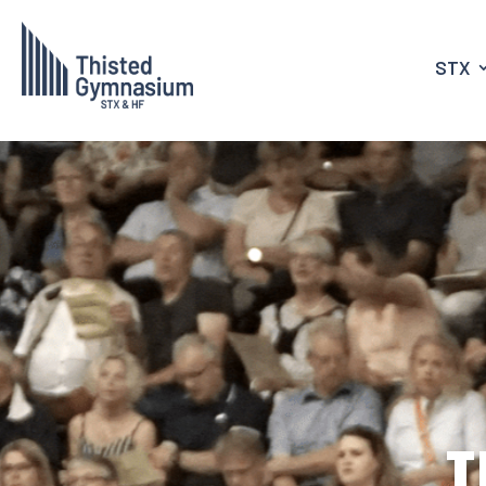
STX
T