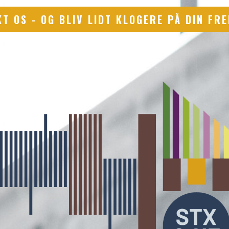
T OS - OG BLIV LIDT KLOGERE PÅ DIN FR