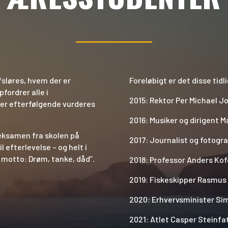
fsløres, hvem der er
Foreløbigt er det disse tid
fordrer alle i
2015: Rektor Per Michael 
der efterfølgende vurderes
2016: Musiker og dirigent M
 eksamen fra skolen på
2017: Journalist og fotogr
l efterlevelse – og helt i
motto: Drøm, tanke, dåd”.
2018: Professor Anders Ko
2019: Fiskeskipper Rasmus
2020: Erhvervsminister Si
2021: Atlet Casper Steinfa