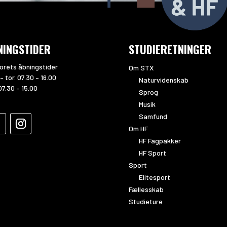
NINGSTIDER
STUDIERETNINGER
orets åbningstider
Om STX
– tor. 07.30 – 16.00
Naturvidenskab
07.30 – 15.00
Sprog
Musik
Samfund
Om HF
HF Fagpakker
HF Sport
Sport
Elitesport
Fællesskab
Studieture