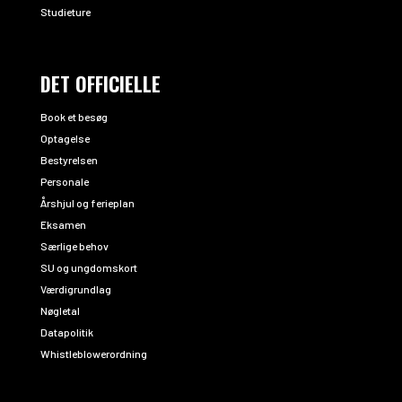
Studieture
DET OFFICIELLE
Book et besøg
Optagelse
Bestyrelsen
Personale
Årshjul og ferieplan
Eksamen
Særlige behov
SU og ungdomskort
Værdigrundlag
Nøgletal
Datapolitik
Whistleblowerordning