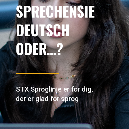
SPRECHENSIE
DEUTSCH
ODER…?
STX Sproglinje er for dig,
der er glad for sprog