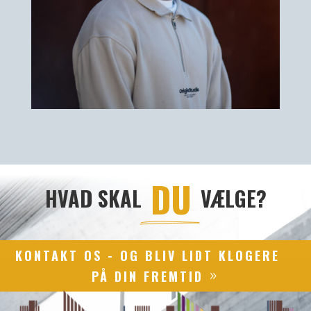
 DU 
HVAD SKAL
VÆLGE?
KONTAKT OS - OG BLIV LIDT KLOGERE
PÅ DIN FREMTID