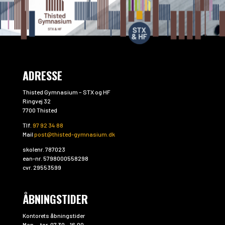
ADRESSE
Thisted Gymnasium – STX og HF
Ringvej 32
7700 Thisted
Tlf.
97 92 34 88
Mail
post@thisted-gymnasium.dk
skolenr. 787023
ean-nr. 5798000558298
cvr. 29553599
ÅBNINGSTIDER
Kontorets åbningstider
Man. – tor. 07.30 – 16.00