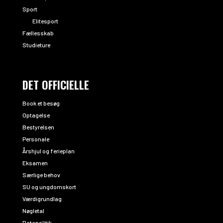
Sport
Elitesport
Fællesskab
Studieture
DET OFFICIELLE
Book et besøg
Optagelse
Bestyrelsen
Personale
Årshjul og ferieplan
Eksamen
Særlige behov
SU og ungdomskort
Værdigrundlag
Nøgletal
Datapolitik