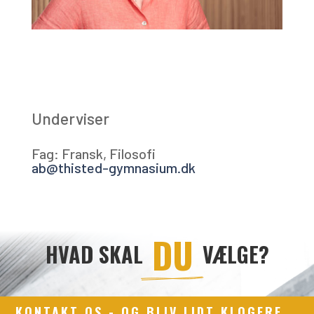
Underviser
Fag: Fransk, Filosofi
ab@thisted-gymnasium.dk
 DU 
HVAD SKAL
VÆLGE?
KONTAKT OS - OG BLIV LIDT KLOGERE