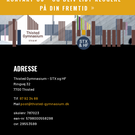
PÅ DIN FREMTID
ADRESSE
Thisted Gymnasium – STX og HF
Ringvej 32
7700 Thisted
Tlf.
97 92 34 88
Mail
post@thisted-gymnasium.dk
skolenr. 787023
ean-nr. 5798000558298
cvr. 29553599