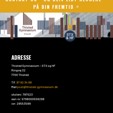
PÅ DIN FREMTID
ADRESSE
Thisted Gymnasium – STX og HF
Ringvej 32
7700 Thisted
Tlf.
97 92 34 88
Mail
post@thisted-gymnasium.dk
skolenr. 787023
ean-nr. 5798000558298
cvr. 29553599