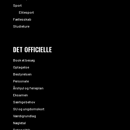
Sport
Elitesport
Fællesskab
Studieture
DET OFFICIELLE
Book et besøg
Optagelse
Bestyrelsen
Personale
Årshjul og ferieplan
Eksamen
Særlige behov
SU og ungdomskort
Værdigrundlag
Nøgletal
Datapolitik