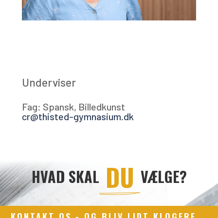
Underviser
Fag: Spansk, Billedkunst
cr@thisted-gymnasium.dk
 DU 
HVAD SKAL
VÆLGE?
KONTAKT OS - OG BLIV LIDT KLOGERE