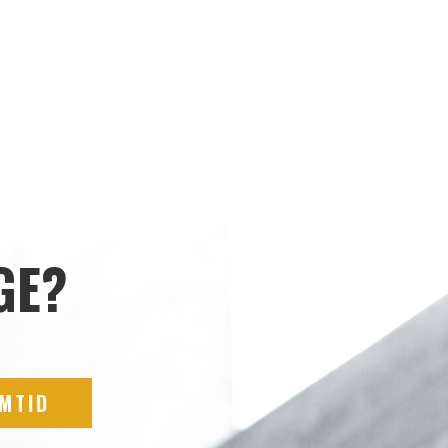
GE?
EMTID