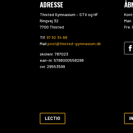
ADRESSE
ÅB
Thisted Gymnasium – STX og HF
Kont
Ringvej 32
Man. 
7700 Thisted
Fre. 
Tlf.
97 92 34 88
Mail
post@thisted-gymnasium.dk
skolenr. 787023
ean-nr. 5798000558298
cvr. 29553599
LECTIO
I