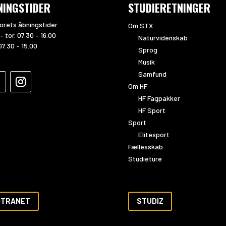
NINGSTIDER
STUDIERETNINGER
orets åbningstider
Om STX
– tor. 07.30 – 16.00
Naturvidenskab
07.30 – 15.00
Sprog
Musik
Samfund
Om HF
HF Fagpakker
HF Sport
Sport
Elitesport
Fællesskab
Studieture
NTRANET
STUDIZ