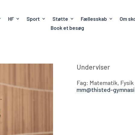
HF
Sport
Støtte
Fællesskab
Om sk
Book et besøg
Underviser
Fag: Matematik, Fysik
mm@thisted-gymnasi