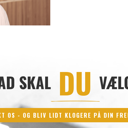
 DU 
AD SKAL
VÆL
T OS - OG BLIV LIDT KLOGERE PÅ DIN FR