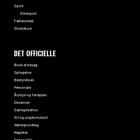
Sport
Elitesport
Fællesskab
Studieture
DET OFFICIELLE
Book et besøg
Optagelse
Bestyrelsen
Personale
Årshjul og ferieplan
Eksamen
Særlige behov
SU og ungdomskort
Værdigrundlag
Nøgletal
Datapolitik