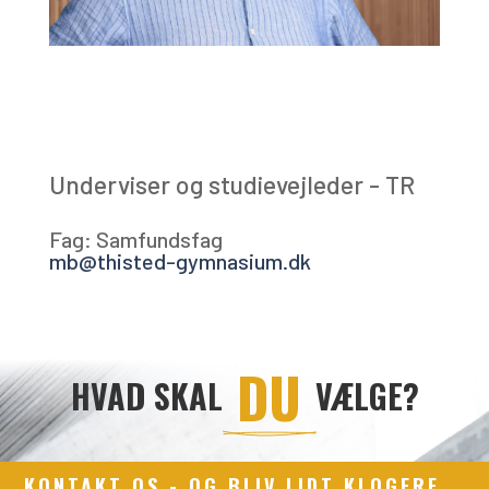
Underviser og studievejleder - TR
Fag: Samfundsfag
mb@thisted-gymnasium.dk
 DU 
HVAD SKAL
VÆLGE?
KONTAKT OS - OG BLIV LIDT KLOGERE