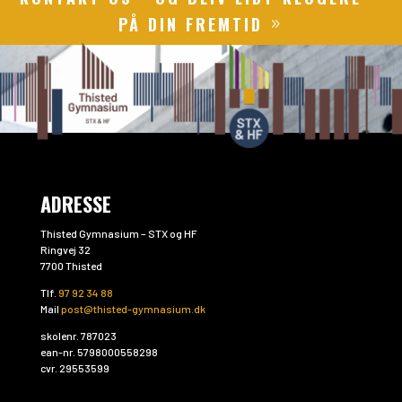
PÅ DIN FREMTID
ADRESSE
Thisted Gymnasium – STX og HF
Ringvej 32
7700 Thisted
Tlf.
97 92 34 88
Mail
post@thisted-gymnasium.dk
skolenr. 787023
ean-nr. 5798000558298
cvr. 29553599