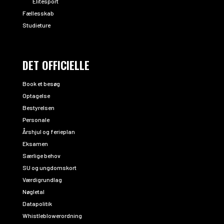
Elitesport
Fællesskab
Studieture
DET OFFICIELLE
Book et besøg
Optagelse
Bestyrelsen
Personale
Årshjul og ferieplan
Eksamen
Særlige behov
SU og ungdomskort
Værdigrundlag
Nøgletal
Datapolitik
Whistleblowerordning