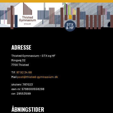
ADRESSE
Thisted Gymnasium – STX og HF
Ringvej 32
7700 Thisted
Tlf.
97 92 34 88
Mail
post@thisted-gymnasium.dk
skolenr. 787023
ean-nr. 5798000558298
cvr. 29553599
ÅBNINGSTIDER