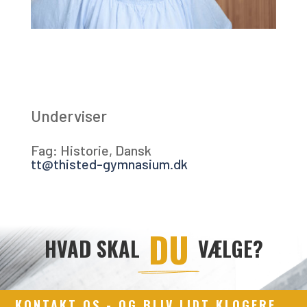
Underviser
Fag: Historie, Dansk
tt@thisted-gymnasium.dk
 DU 
HVAD SKAL
VÆLGE?
KONTAKT OS - OG BLIV LIDT KLOGERE