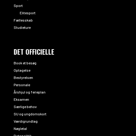
Sport
Elitesport
Fællesskab
Studieture
DET OFFICIELLE
Book et besøg
Optagelse
Bestyrelsen
Personale
Årshjul og ferieplan
Eksamen
Særlige behov
SU og ungdomskort
Værdigrundlag
Nøgletal
Datapolitik