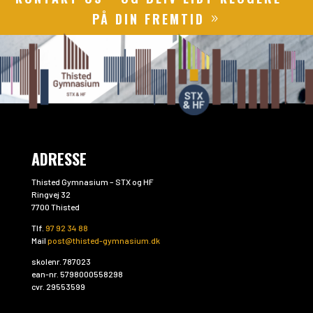
PÅ DIN FREMTID
ADRESSE
Thisted Gymnasium – STX og HF
Ringvej 32
7700 Thisted
Tlf.
97 92 34 88
Mail
post@thisted-gymnasium.dk
skolenr. 787023
ean-nr. 5798000558298
cvr. 29553599