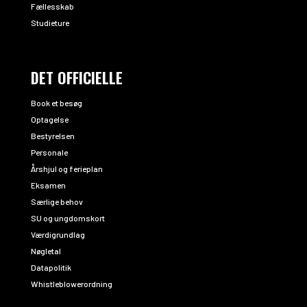
Fællesskab
Studieture
DET OFFICIELLE
Book et besøg
Optagelse
Bestyrelsen
Personale
Årshjul og ferieplan
Eksamen
Særlige behov
SU og ungdomskort
Værdigrundlag
Nøgletal
Datapolitik
Whistleblowerordning