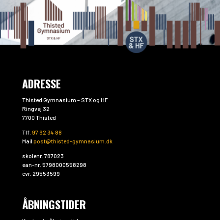
ADRESSE
Thisted Gymnasium – STX og HF
Ringvej 32
7700 Thisted
Tlf.
97 92 34 88
Mail
post@thisted-gymnasium.dk
skolenr. 787023
ean-nr. 5798000558298
cvr. 29553599
ÅBNINGSTIDER