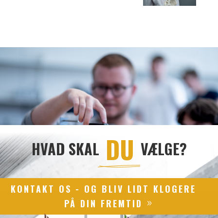
 DU 
HVAD SKAL
VÆLGE?
KONTAKT OS - OG BLIV LIDT KLOGERE
PÅ DIN FREMTID