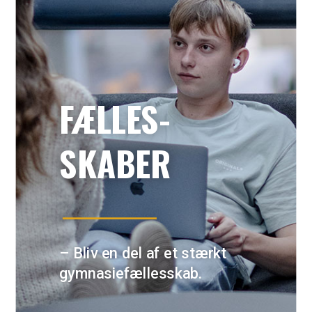
FÆLLES-
SKABER
– Bliv en del af et stærkt
gymnasiefællesskab.