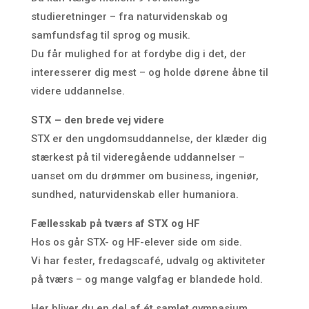
studieretninger – fra naturvidenskab og
samfundsfag til sprog og musik.
Du får mulighed for at fordybe dig i det, der
interesserer dig mest – og holde dørene åbne til
videre uddannelse.
STX – den brede vej videre
STX er den ungdomsuddannelse, der klæder dig
stærkest på til videregående uddannelser –
uanset om du drømmer om business, ingeniør,
sundhed, naturvidenskab eller humaniora.
Fællesskab på tværs af STX og HF
Hos os går STX- og HF-elever side om side.
Vi har fester, fredags­café, udvalg og aktiviteter
på tværs – og mange valgfag er blandede hold.
Her bliver du en del af ét samlet gymnasium.